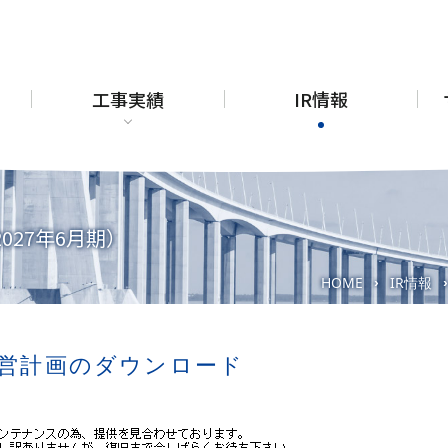
工事実績
IR情報
2027年6月期）
HOME
IR情報
›
営計画のダウンロード