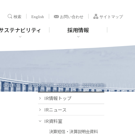
検索
En
glish
お問い合わせ
サイトマップ
サステナビリティ
採用情報
IR資料室
中期経営計画
›
›
（2025年6月期－2027年6月期）
IR情報トップ
IRニュース
IR資料室
決算短信・決算説明会資料